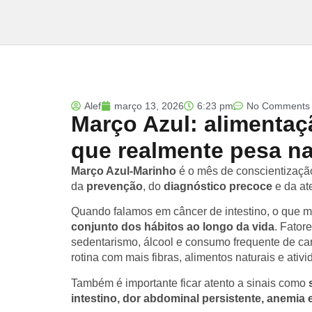
Alef
março 13, 2026
6:23 pm
No Comments
Março Azul: alimentaçã
que realmente pesa n
Março Azul-Marinho
é o mês de conscientizaçã
da
prevenção
, do
diagnóstico precoce
e da at
Quando falamos em câncer de intestino, o que ma
conjunto dos hábitos ao longo da vida
. Fator
sedentarismo, álcool e consumo frequente de c
rotina com mais fibras, alimentos naturais e ativ
Também é importante ficar atento a sinais como
intestino, dor abdominal persistente, anemia