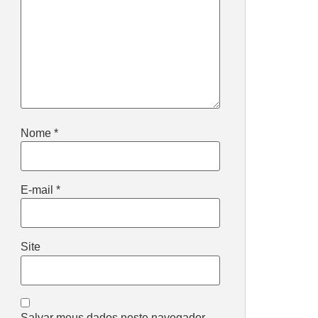
Nome
*
E-mail
*
Site
Salvar meus dados neste navegador