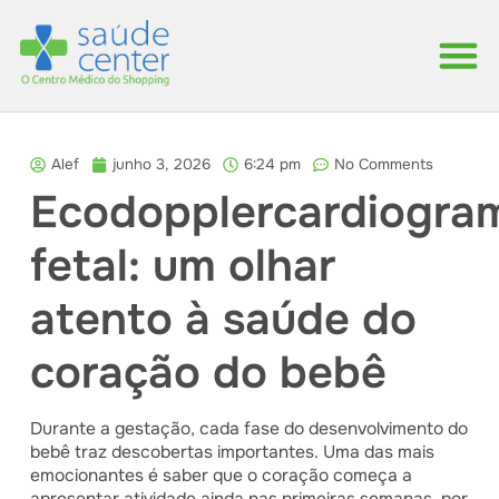
Alef
junho 3, 2026
6:24 pm
No Comments
Ecodopplercardiogra
fetal: um olhar
atento à saúde do
coração do bebê
Durante a gestação, cada fase do desenvolvimento do
bebê traz descobertas importantes. Uma das mais
emocionantes é saber que o coração começa a
apresentar atividade ainda nas primeiras semanas, por